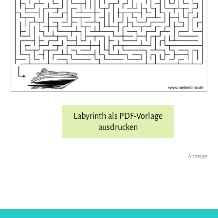
Labyrinth als PDF-Vorlage
ausdrucken
Anzeige