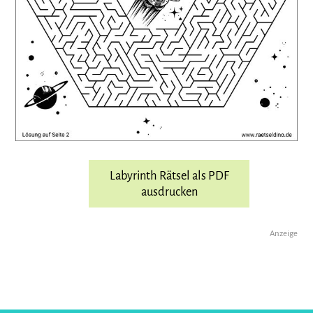
Labyrinth Rätsel als PDF
ausdrucken
Anzeige