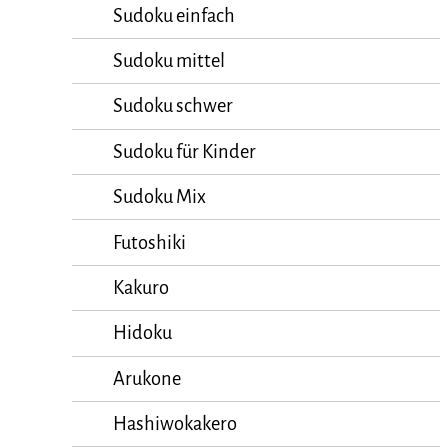
Sudoku einfach
Sudoku mittel
Sudoku schwer
Sudoku für Kinder
Sudoku Mix
Futoshiki
Kakuro
Hidoku
Arukone
Hashiwokakero